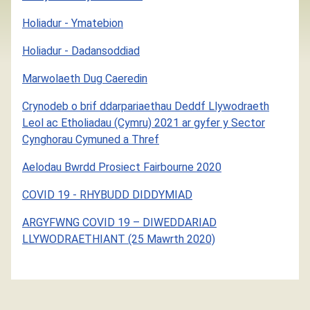
Holiadur - Ymatebion
Holiadur - Dadansoddiad
Marwolaeth Dug Caeredin
Crynodeb o brif ddarpariaethau Deddf Llywodraeth
Leol ac Etholiadau (Cymru) 2021 ar gyfer y Sector
Cynghorau Cymuned a Thref
Aelodau Bwrdd Prosiect Fairbourne 2020
COVID 19 - RHYBUDD DIDDYMIAD
ARGYFWNG COVID 19 – DIWEDDARIAD
LLYWODRAETHIANT (25 Mawrth 2020)