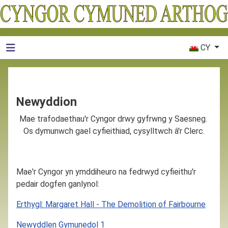
Dewiswch eic
CY
Newyddion
Mae trafodaethau'r Cyngor drwy gyfrwng y Saesneg.
Os dymunwch gael cyfieithiad, cysylltwch â'r Clerc.
Mae'r Cyngor yn ymddiheuro na fedrwyd cyfieithu'r
pedair dogfen ganlynol:
Erthygl: Margaret Hall - The Demolition of Fairbourne
Newyddlen Gymunedol 1