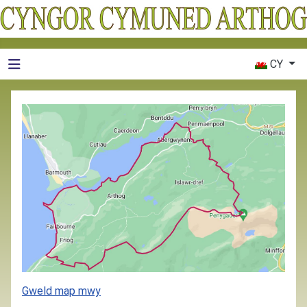
Dewiswch eic
CY
Gweld map mwy