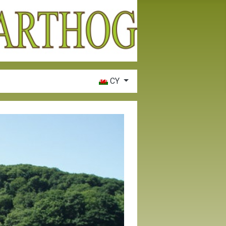
Dewiswch eich iaith
CY