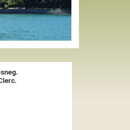
esneg.
Clerc.