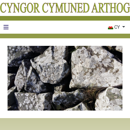
Dewiswch eic
CY